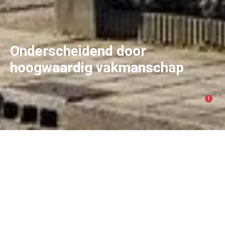
Onderscheidend door
hoogwaardig vakmanschap
1
Lijstenmakerij Gijzel
HET VERHAAL VAN MARTIN
Onze lijstenmakerij onderscheidt zich door hoogwaardig
vakmanschap. Door gebruik te maken van de beste